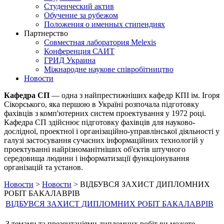
Студенческий актив
Обучение за рубежом
Положения о именных стипендиях
Партнерство
Совместная лаборатория Melexis
Конференция САИТ
ГРИД Украина
Міжнародне наукове співробітництво
Новости
Кафедра СП
— одна з найпрестижніших кафедр КПІ ім. Ігоря
Сікорського, яка першою в Україні розпочала підготовку
фахівців з комп'ютерних систем проектування у 1972 році.
Кафедра СП здійснює підготовку фахівців для науково-
дослідної, проектної і організаційно-управлінської діяльності у
галузі застосування сучасних інформаційних технологій у
проектуванні найрізноманітніших об'єктів штучного
середовища людини і інформатизації функціонування
організацій та установ.
Новости
>
Новости
> ВІДБУВСЯ ЗАХИСТ ДИПЛОМНИХ
РОБІТ БАКАЛАВРІВ
ВІДБУВСЯ ЗАХИСТ ДИПЛОМНИХ РОБІТ БАКАЛАВРІВ
З темами та презентаціями дипломних робіт ви можете