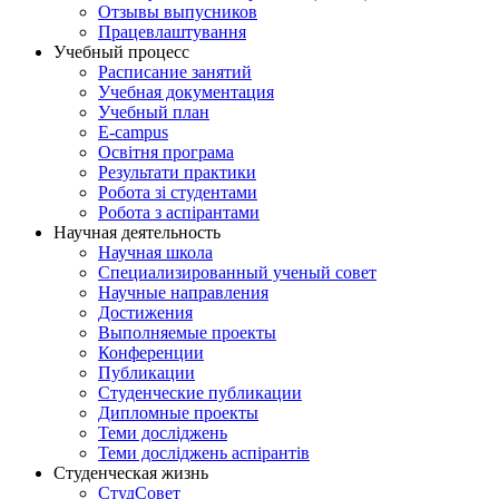
Отзывы выпусников
Працевлаштування
Учебный процесс
Расписание занятий
Учебная документация
Учебный план
E-campus
Освітня програма
Результати практики
Робота зі студентами
Робота з аспірантами
Научная деятельность
Научная школа
Специализированный ученый совет
Научные направления
Достижения
Выполняемые проекты
Конференции
Публикации
Студенческие публикации
Дипломные проекты
Теми досліджень
Теми досліджень аспірантів
Студенческая жизнь
СтудСовет