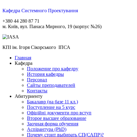
Кафедра Системного Проектування
+380 44 280 87 71
м. Київ, вул. Панаса Мирного, 19 (корпус №26)
КПІ ім. Ігоря Сікорського ІПСА
Главная
Кафедра
Положение про кафедру
История кафедры
Персонал
Сайты преподавателей
Контакты
Абитуриенту
Бакалавр (на базе 11 кл.)
Поступление на 5 курс
Офіційні документи про вступ
Второе высшее образование
Заочная форма обучения
Aспірантура (PhD)
Почему стоит выбирать СП(САПР)?