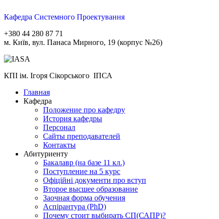
Кафедра Системного Проектування
+380 44 280 87 71
м. Київ, вул. Панаса Мирного, 19 (корпус №26)
КПІ ім. Ігоря Сікорського ІПСА
Главная
Кафедра
Положение про кафедру
История кафедры
Персонал
Сайты преподавателей
Контакты
Абитуриенту
Бакалавр (на базе 11 кл.)
Поступление на 5 курс
Офіційні документи про вступ
Второе высшее образование
Заочная форма обучения
Aспірантура (PhD)
Почему стоит выбирать СП(САПР)?