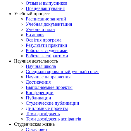
Отзывы выпусников
Працевлаштування
Учебный процесс
Расписание занятий
Учебная документация
Учебный план
E-campus
Освітня програма
Результати практики
Робота зі студентами
Робота з аспірантами
Научная деятельность
Научная школа
Специализированный ученый совет
Научные направления
Достижения
Выполняемые проекты
Конференции
Публикации
Студенческие публикации
Дипломные проекты
Теми досліджень
Теми досліджень аспірантів
Студенческая жизнь
СтудСовет